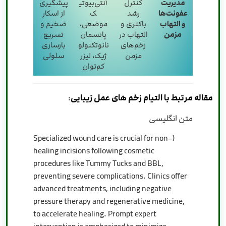
مدیریت
کنترل
آنتی‌بیوتی
پیشگیری
عفونت‌ها
رشد
ک
از اسکار
و التهاب
باکتری و
موضعی،
ضخیم و
مزمن
التهاب در
پانسمان
تسریع
زخم‌های
نانوتکنولو
بازسازی
مزمن
ژیک، لیزر
سلولی
کم‌توان
مقاله مرتبط با التیام زخم های عمل زیبایی
:
متن انگلیسی
(Specialized wound care is crucial for non-
healing incisions following cosmetic
procedures like Tummy Tucks and BBL,
preventing severe complications. Clinics offer
advanced treatments, including negative
pressure therapy and regenerative medicine,
to accelerate healing. Prompt expert