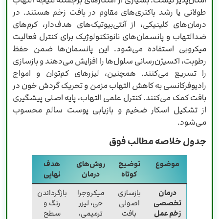
امکان‌پذیر نیست. بسیاری از اسکارهای برجسته نتیجه التهاب
طولانی یا رشد باکتری‌های مقاوم در بافت زخم هستند. در
درمان‌های کلینیکی، از آنتی‌بیوتیک‌های هدف‌دار، کرم‌های
ضدالتهاب و پانسمان‌های نانوتکنولوژیک برای کنترل فعالیت
میکروبی استفاده می‌شود. این پانسمان‌ها ضمن حفظ
رطوبت، اکسیژن‌رسانی سلول‌ها را افزایش می‌دهند و بازسازی
را تسریع می‌کنند. همچنین، لیزرهای کم‌توان و امواج
رادیوفرکانسی به کاهش التهاب مزمن و تحریک گردش خون در
بافت کمک می‌کنند. کنترل علمی التهاب، پایه اصلی پیشگیری
از تشکیل اسکار ضخیم و بازیابی پوست سالم محسوب
می‌شود.
جدول خلاصه مطالب فوق
موضوع
توضیح
روش‌های
هدف
کوتاه
درمان
نهایی
درمان
بازسازی
میکروجرا
بازگرداندن
تخصصی
اصولی
حی، لیزر
رنگ و
زخم عمل
بافت
ترمیمی،
سطح