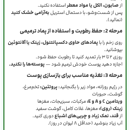
از
صابون، الکل یا مواد معطر
استفاده نکنید.
پس از شست‌وشو، با دستمال استریل
به‌آرامی خشک کنید
(نمالید).
مرحله 2: حفظ رطوبت و استفاده از پماد ترمیمی
روی زخم را با
پمادهای حاوی دکسپانتنول، زینک یا آلانتوئین
بپوشانید.
روزی ۲ تا ۳ بار تمدید کنید تا رطوبت حفظ شود.
اجازه دهید پوست خودش ترمیم شود —
پوسته‌ها را نکنید.
مرحله 3: تغذیه مناسب برای بازسازی پوست
در رژیم روزانه، مواد زیر را بگنجانید:
پروتئین:
تخم‌مرغ،
گوشت، حبوبات
ویتامین C و A و E:
مرکبات، سبزیجات، مغزها
زینک (روی):
مغزها، غلات کامل، گوشت سفید
از
قند، نمک زیاد و چربی‌های اشباع
دوری کنید.
آب زیاد بنوشید (حداقل ۸ لیوان در روز).