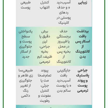
زیبایی
آسیب‌دید
کنترل
طبیعی
ه و حذف
التهاب
پوست
ردهای
پوستی در
کلینیک
برداشت
حذف
برش
یکنواختی
بافت
برجستگی
دقیق یا
سطح
اسکار پس
یا فیبروز
لیزر
پوست و
از
در محل
جراحی،
جلوگیری
کانتورینگ
بخیه پس
بخیه
از اسکار
بدن
از
ظریف، کرم
جدید
کانتورینگ
ترمیمی
جراحی
جایگزینی
پیوند
طبیعی‌سا
پلاستیک
بافت
تمام‌ضخا
زی ظاهر و
و پیوند
آسیب‌دید
مت یا
جلوگیری
پوست
ه با پوست
جزئی،
از تغییر
ترمیمی
سالم بدن
کنترل
رنگ
عفونت و
دائمی
رطوبت