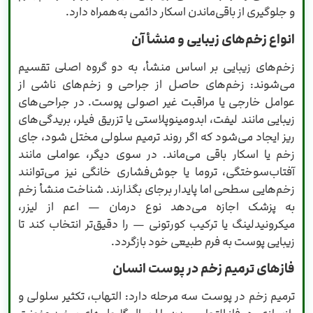
و جلوگیری از باقی‌ماندن اسکار دائمی به‌همراه دارد.
انواع زخم‌های زیبایی و منشأ آن
زخم‌های زیبایی بر اساس منشأ، به دو گروه اصلی تقسیم
می‌شوند: زخم‌های حاصل از جراحی و زخم‌های ناشی از
عوامل خارجی یا مراقبت غیر اصولی پوست. در جراحی‌های
زیبایی مانند لیفت، ابدومینوپلاستی یا تزریق فیلر، بریدگی‌های
ریز ایجاد می‌شود که اگر روند ترمیم سلولی مختل شود، جای
زخم یا اسکار باقی می‌ماند. در سوی دیگر، عواملی مانند
آفتاب‌سوختگی، تروما یا جوش‌فشاری خانگی نیز می‌توانند
زخم‌هایی سطحی اما پایدار برجای بگذارند. شناخت منشأ زخم
به پزشک اجازه می‌دهد نوع درمان — اعم از لیزر،
میکرو‌نیدلینگ یا ترکیب کورتونی — را دقیق‌تر انتخاب کند تا
زیبایی پوست به فرم طبیعی خود بازگردد.
فازهای ترمیم زخم در پوست انسان
ترمیم زخم در پوست سه مرحله دارد: التهاب، تکثیر سلولی و