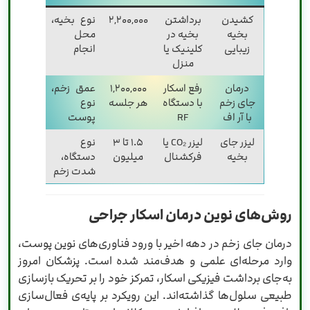
کشیدن
برداشتن
۲,۲۰۰,۰۰۰
نوع بخیه،
بخیه
بخیه در
محل
زیبایی
کلینیک یا
انجام
منزل
درمان
رفع اسکار
۱,۲۰۰,۰۰۰
عمق زخم،
جای زخم
با دستگاه
هر جلسه
نوع
با آر اف
RF
پوست
لیزر جای
لیزر CO₂ یا
۱.۵ تا ۳
نوع
بخیه
فرکشنال
میلیون
دستگاه،
شدت زخم
روش‌های نوین درمان اسکار جراحی
درمان جای زخم در دهه اخیر با ورود فناوری‌های نوین پوست،
وارد مرحله‌ای علمی و هدف‌مند شده است. پزشکان امروز
به‌جای برداشت فیزیکی اسکار، تمرکز خود را بر تحریک بازسازی
طبیعی سلول‌ها گذاشته‌اند. این رویکرد بر پایه‌ی فعال‌سازی