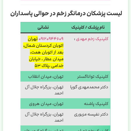
لیست پزشکان درمانگر زخم در حوالی پاسداران
نام پزشک / کلینیک
نشانی
کلینیک زخم مهدی
:
۰۹۱۲۰۹۴۴۶۰۹
تهران
اتوبان کردستان شمال،
بعد از اتوبان همت،
میدان عطار ، خیابان
خدامی ،پلاک ۵۳
کلینیک تواناگستر
تهران، میدان انقلاب
دکتر محمدمهدی گویا
تهران، بزرگراه جلال آل
احمد
کلینیک پاشنه
تهران، میدان هروی
دکتر نفیسه مزبوری
تهران، بزرگراه جلال آل
احمد
کلینیک زخم تهران
تهران، بزرگراه کردستان