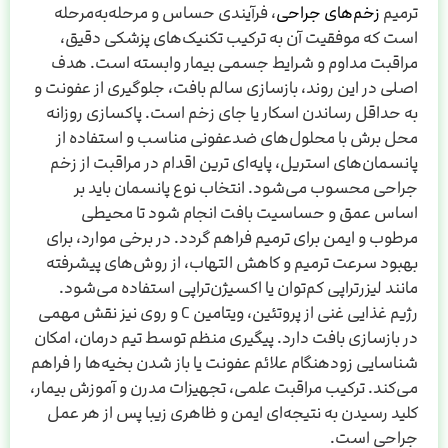
ترمیم
زخم‌های جراحی
، فرآیندی حساس و مرحله‌به‌مرحله
است که موفقیت آن به ‌ترکیب تکنیک‌های پزشکی دقیق،
مراقبت مداوم و شرایط جسمی بیمار وابسته است. هدف
اصلی در این روند، بازسازی سالم بافت، جلوگیری از عفونت و
به حداقل رساندن اسکار یا جای زخم است. پاکسازی روزانه
محل برش با محلول‌های ضدعفونی مناسب و استفاده از
پانسمان‌های استریل، پایه‌ای‌ ترین اقدام در مراقبت از زخم
جراحی محسوب می‌شود. انتخاب نوع پانسمان باید بر
اساس عمق و حساسیت بافت انجام شود تا محیطی
مرطوب و ایمن برای ترمیم فراهم گردد. در برخی موارد، برای
بهبود سرعت ترمیم و کاهش التهاب، از روش‌های پیشرفته
مانند لیزرتراپی کم‌توان یا اکسیژن‌تراپی استفاده می‌شود.
رژیم غذایی غنی از پروتئین، ویتامین C و روی نیز نقش مهمی
در بازسازی بافت دارد. پیگیری منظم توسط تیم درمان، امکان
شناسایی زودهنگام علائم عفونت یا باز شدن بخیه‌ها را فراهم
می‌کند. ترکیب مراقبت علمی، تجهیزات مدرن و آموزش بیمار،
کلید رسیدن به نتیجه‌ای ایمن و ظاهری زیبا پس از هر عمل
جراحی است.